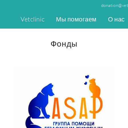
donation@vetc
Vetclinic
Мы помогаем
О нас
Фонды
Подробнее