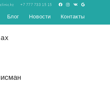
linic.kz
+7 777 733 15 15
Блог
Новости
Контакты
вах
лисман